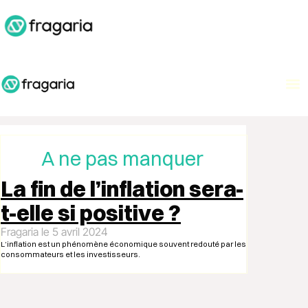
A
A ne pas manquer
La fin de l’inflation sera-
t-elle si positive ?
Fragaria
5 avril 2024
L’inflation est un phénomène économique souvent redouté par les
consommateurs et les investisseurs.