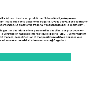
lli • Editeur : Ce site est produit par Thibaud Bielli, entrepreneur
ant l’utilisation de la plateforme fragaria.fr, vous pouvez nous contacter
 Hébergement : La plateforme fragaria.fr est hébergée par la société OVH.
 la gestion des informations personnelles des clients ou prospects ont
e la Commission nationale informatique et liberté (CNIL). • Conformément
droit d’accès, de rectification et d’opposition relatif aux données vous
en adressant un courriel à l’adresse contact@fragaria.fr.