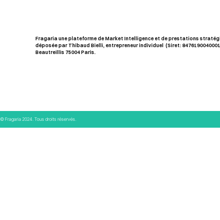
Fragaria une plateforme de Market Intelligence et de prestations straté
déposée par Thibaud Bielli, entrepreneur individuel (Siret: 84761900400017
Beautreillis 75004 Paris.
© Fragaria 2024. Tous droits réservés.