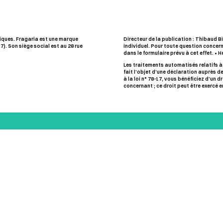
giques. Fragaria est une marque
Directeur de la publication : Thibaud Bie
). Son siège social est au 28 rue
individuel. Pour toute question concern
dans le formulaire prévu à cet effet. •
Les traitements automatisés relatifs à
fait l’objet d’une déclaration auprès d
à la loi n° 78-17, vous bénéficiez d’un 
concernant ; ce droit peut être exercé 