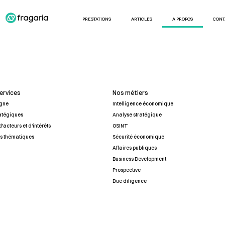
PRESTATIONS
ARTICLES
A PROPOS
CONT
services
Nos métiers
igne
Intelligence économique
ratégiques
Analyse stratégique
'acteurs et d'intérêts
OSINT
rs thématiques
Sécurité économique
Affaires publiques
Business Development
Prospective
Due diligence