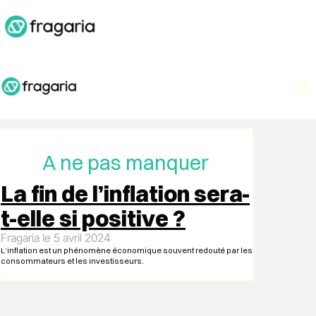
A
A ne pas manquer
La fin de l’inflation sera-
t-elle si positive ?
Fragaria
5 avril 2024
L’inflation est un phénomène économique souvent redouté par les
consommateurs et les investisseurs.